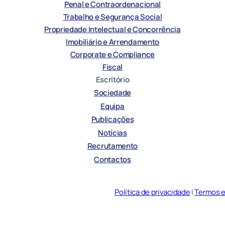
Penal e Contraordenacional
Trabalho e Segurança Social
Propriedade Intelectual e Concorrência
Imobiliário e Arrendamento
Corporate e Compliance
Fiscal
Escritório
Sociedade
Equipa
Publicações
Notícias
Recrutamento
Contactos
Política de privacidade
|
Termos 